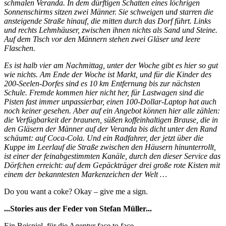
schmalen Veranda. In dem dürftigen Schatten eines löchrigen
Sonnenschirms sitzen zwei Männer. Sie schweigen und starren die
ansteigende Straße hinauf, die mitten durch das Dorf führt. Links
und rechts Lehmhäuser, zwischen ihnen nichts als Sand und Steine.
Auf dem Tisch vor den Männern stehen zwei Gläser und leere
Flaschen.
Es ist halb vier am Nachmittag, unter der Woche gibt es hier so gut
wie nichts. Am Ende der Woche ist Markt, und für die Kinder des
200-Seelen-Dorfes sind es 10 km Entfernung bis zur nächsten
Schule. Fremde kommen hier nicht her, für Lastwagen sind die
Pisten fast immer unpassierbar, einen 100-Dollar-Laptop hat auch
noch keiner gesehen. Aber auf ein Angebot können hier alle zählen:
die Verfügbarkeit der braunen, süßen koffeinhaltigen Brause, die in
den Gläsern der Männer auf der Veranda bis dicht unter den Rand
schäumt: auf Coca-Cola. Und ein Radfahrer, der jetzt über die
Kuppe im Leerlauf die Straße zwischen den Häusern hinunterrollt,
ist einer der feinabgestimmten Kanäle, durch den dieser Service das
Dörfchen erreicht: auf dem Gepäckträger drei große rote Kisten mit
einem der bekanntesten Markenzeichen der Welt …
Do you want a coke? Okay – give me a sign.
...Stories aus der Feder von Stefan Müller...
Ein Beispiel, für die Agentur face to face.