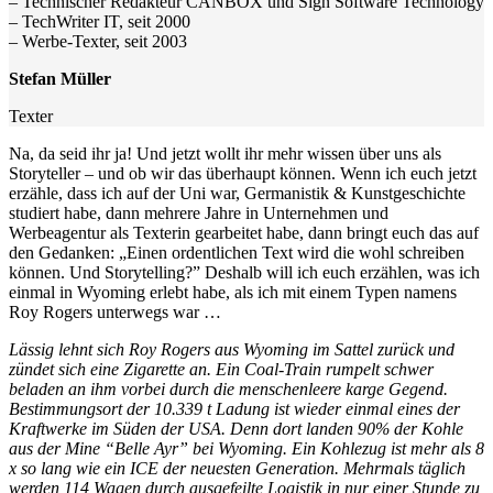
– Technischer Redakteur CANBOX und Sign Software Technology
– TechWriter IT, seit 2000
– Werbe-Texter, seit 2003
Stefan Müller
Texter
Na, da seid ihr ja! Und jetzt wollt ihr mehr wissen über uns als
Storyteller – und ob wir das überhaupt können. Wenn ich euch jetzt
erzähle, dass ich auf der Uni war, Germanistik & Kunstgeschichte
studiert habe, dann mehrere Jahre in Unternehmen und
Werbeagentur als Texterin gearbeitet habe, dann bringt euch das auf
den Gedanken: „Einen ordentlichen Text wird die wohl schreiben
können. Und Storytelling?” Deshalb will ich euch erzählen, was ich
einmal in Wyoming erlebt habe, als ich mit einem Typen namens
Roy Rogers unterwegs war …
Lässig lehnt sich Roy Rogers aus Wyoming im Sattel zurück und
zündet sich eine Zigarette an. Ein Coal-Train rumpelt schwer
beladen an ihm vorbei durch die menschenleere karge Gegend.
Bestimmungsort der 10.339 t Ladung ist wieder einmal eines der
Kraftwerke im Süden der USA. Denn dort landen 90% der Kohle
aus der Mine “Belle Ayr” bei Wyoming. Ein Kohlezug ist mehr als 8
x so lang wie ein ICE der neuesten Generation. Mehrmals täglich
werden 114 Wagen durch ausgefeilte Logistik in nur einer Stunde zu