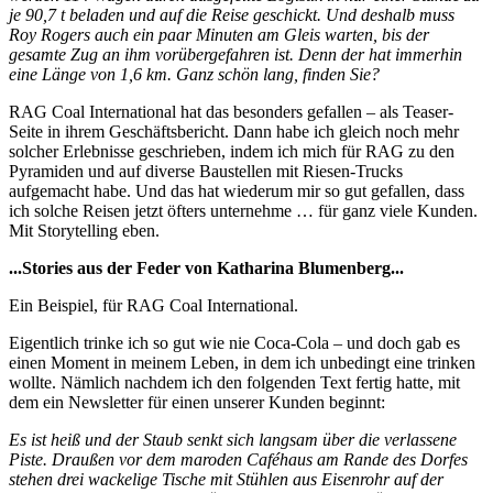
je 90,7 t beladen und auf die Reise geschickt. Und deshalb muss
Roy Rogers auch ein paar Minuten am Gleis warten, bis der
gesamte Zug an ihm vorübergefahren ist. Denn der hat immerhin
eine Länge von 1,6 km. Ganz schön lang, finden Sie?
RAG Coal International hat das besonders gefallen – als Teaser-
Seite in ihrem Geschäftsbericht. Dann habe ich gleich noch mehr
solcher Erlebnisse geschrieben, indem ich mich für RAG zu den
Pyramiden und auf diverse Baustellen mit Riesen-Trucks
aufgemacht habe. Und das hat wiederum mir so gut gefallen, dass
ich solche Reisen jetzt öfters unternehme … für ganz viele Kunden.
Mit Storytelling eben.
...Stories aus der Feder von Katharina Blumenberg...
Ein Beispiel, für RAG Coal International.
Eigentlich trinke ich so gut wie nie Coca-Cola – und doch gab es
einen Moment in meinem Leben, in dem ich unbedingt eine trinken
wollte. Nämlich nachdem ich den folgenden Text fertig hatte, mit
dem ein Newsletter für einen unserer Kunden beginnt:
Es ist heiß und der Staub senkt sich langsam über die verlassene
Piste. Draußen vor dem maroden Caféhaus am Rande des Dorfes
stehen drei wackelige Tische mit Stühlen aus Eisenrohr auf der