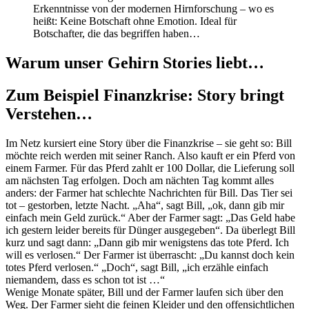
Erkenntnisse von der modernen Hirnforschung – wo es
heißt: Keine Botschaft ohne Emotion. Ideal für
Botschafter, die das begriffen haben…
Warum unser Gehirn Stories liebt…
Zum Beispiel Finanzkrise: Story bringt
Verstehen…
Im Netz kursiert eine Story über die Finanzkrise – sie geht so: Bill
möchte reich werden mit seiner Ranch. Also kauft er ein Pferd von
einem Farmer. Für das Pferd zahlt er 100 Dollar, die Lieferung soll
am nächsten Tag erfolgen. Doch am nächten Tag kommt alles
anders: der Farmer hat schlechte Nachrichten für Bill. Das Tier sei
tot – gestorben, letzte Nacht. „Aha“, sagt Bill, „ok, dann gib mir
einfach mein Geld zurück.“ Aber der Farmer sagt: „Das Geld habe
ich gestern leider bereits für Dünger ausgegeben“. Da überlegt Bill
kurz und sagt dann: „Dann gib mir wenigstens das tote Pferd. Ich
will es verlosen.“ Der Farmer ist überrascht: „Du kannst doch kein
totes Pferd verlosen.“ „Doch“, sagt Bill, „ich erzähle einfach
niemandem, dass es schon tot ist …“
Wenige Monate später, Bill und der Farmer laufen sich über den
Weg. Der Farmer sieht die feinen Kleider und den offensichtlichen