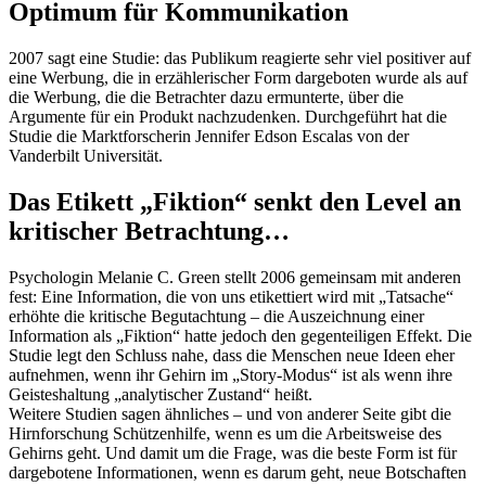
Optimum für Kommunikation
2007 sagt eine Studie: das Publikum reagierte sehr viel positiver auf
eine Werbung, die in erzählerischer Form dargeboten wurde als auf
die Werbung, die die Betrachter dazu ermunterte, über die
Argumente für ein Produkt nachzudenken. Durchgeführt hat die
Studie die Marktforscherin Jennifer Edson Escalas von der
Vanderbilt Universität.
Das Etikett „Fiktion“ senkt den Level an
kritischer Betrachtung…
Psychologin Melanie C. Green stellt 2006 gemeinsam mit anderen
fest: Eine Information, die von uns etikettiert wird mit „Tatsache“
erhöhte die kritische Begutachtung – die Auszeichnung einer
Information als „Fiktion“ hatte jedoch den gegenteiligen Effekt. Die
Studie legt den Schluss nahe, dass die Menschen neue Ideen eher
aufnehmen, wenn ihr Gehirn im „Story-Modus“ ist als wenn ihre
Geisteshaltung „analytischer Zustand“ heißt.
Weitere Studien sagen ähnliches – und von anderer Seite gibt die
Hirnforschung Schützenhilfe, wenn es um die Arbeitsweise des
Gehirns geht. Und damit um die Frage, was die beste Form ist für
dargebotene Informationen, wenn es darum geht, neue Botschaften