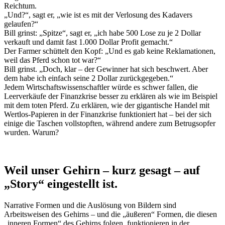
Reichtum.
„Und?“, sagt er, „wie ist es mit der Verlosung des Kadavers
gelaufen?“
Bill grinst: „Spitze“, sagt er, „ich habe 500 Lose zu je 2 Dollar
verkauft und damit fast 1.000 Dollar Profit gemacht.“
Der Farmer schüttelt den Kopf: „Und es gab keine Reklamationen,
weil das Pferd schon tot war?“
Bill grinst. „Doch, klar – der Gewinner hat sich beschwert. Aber
dem habe ich einfach seine 2 Dollar zurückgegeben.“
Jedem Wirtschaftswissenschaftler würde es schwer fallen, die
Leerverkäufe der Finanzkrise besser zu erklären als wie im Beispiel
mit dem toten Pferd. Zu erklären, wie der gigantische Handel mit
Wertlos-Papieren in der Finanzkrise funktioniert hat – bei der sich
einige die Taschen vollstopften, während andere zum Betrugsopfer
wurden. Warum?
Weil unser Gehirn – kurz gesagt – auf
„Story“ eingestellt ist.
Narrative Formen und die Auslösung von Bildern sind
Arbeitsweisen des Gehirns – und die „äußeren“ Formen, die diesen
„inneren Formen“ des Gehirns folgen, funktionieren in der