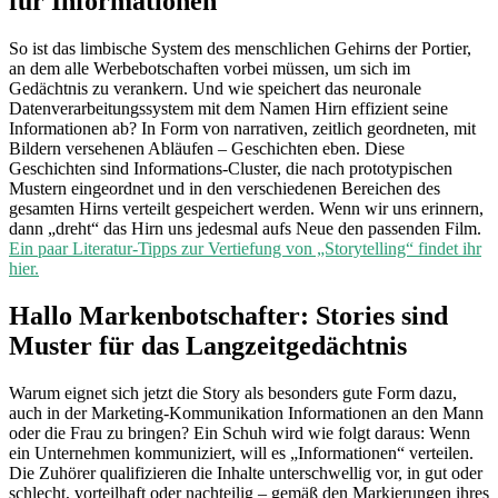
für Informationen
So ist das limbische System des menschlichen Gehirns der Portier,
an dem alle Werbebotschaften vorbei müssen, um sich im
Gedächtnis zu verankern. Und wie speichert das neuronale
Datenverarbeitungssystem mit dem Namen Hirn effizient seine
Informationen ab? In Form von narrativen, zeitlich geordneten, mit
Bildern versehenen Abläufen – Geschichten eben. Diese
Geschichten sind Informations-Cluster, die nach prototypischen
Mustern eingeordnet und in den verschiedenen Bereichen des
gesamten Hirns verteilt gespeichert werden. Wenn wir uns erinnern,
dann „dreht“ das Hirn uns jedesmal aufs Neue den passenden Film.
Ein paar Literatur-Tipps zur Vertiefung von „Storytelling“ findet ihr
hier.
Hallo Markenbotschafter: Stories sind
Muster für das Langzeitgedächtnis
Warum eignet sich jetzt die Story als besonders gute Form dazu,
auch in der Marketing-Kommunikation Informationen an den Mann
oder die Frau zu bringen? Ein Schuh wird wie folgt daraus: Wenn
ein Unternehmen kommuniziert, will es „Informationen“ verteilen.
Die Zuhörer qualifizieren die Inhalte unterschwellig vor, in gut oder
schlecht, vorteilhaft oder nachteilig – gemäß den Markierungen ihres